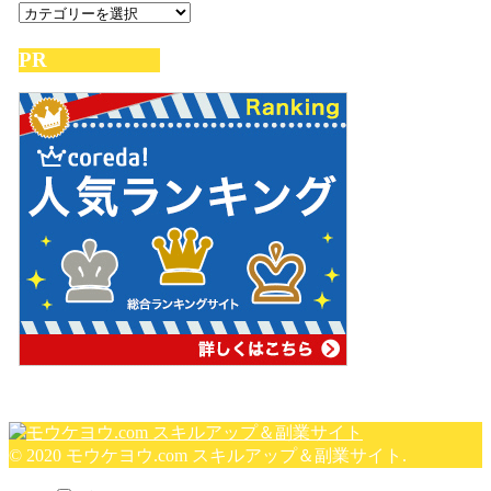
カ
テ
PR
ゴ
リ
ー
© 2020 モウケヨウ.com スキルアップ＆副業サイト.